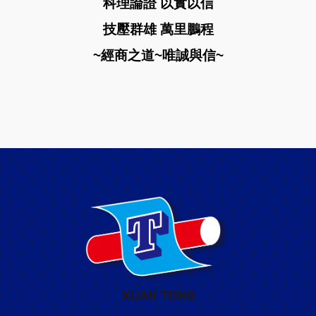
科理論證 以實以信
技壓群雄 萬里鵬程
~經商之道~唯誠與信~