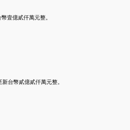
台幣壹億貳仟萬元整。
資至新台幣貳億貳仟萬元整。