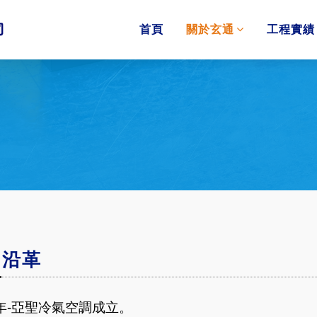
首頁
關於玄通
工程實績
司沿革
年
-
亞聖冷氣空調成立。